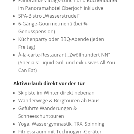
Panorama-Mittags-Lunch und Kuchenbuffet
im Panoramahotel Oberjoch inklusive
SPA-Bistro „Wasserstrudel“
6-Gänge-Gourmetmenü (bei ¾-
Genusspension)
Küchenparty oder BBQ-Abende (jeden
Freitag)
À-la-carte-Restaurant „Zwölfhundert NN“
(Specials: Liquid Grill und exklusives All You
Can Eat)
Aktivurlaub direkt vor der Tür
Skipiste im Winter direkt nebenan
Wanderwege & Bergtouren ab Haus
Geführte Wanderungen &
Schneeschuhtouren
Yoga, Wassergymnastik, TRX, Spinning
Fitnessraum mit Technogym-Geräten