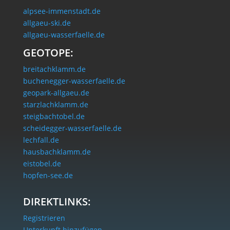
alpsee-immenstadt.de
allgaeu-ski.de
allgaeu-wasserfaelle.de
GEOTOPE:
breitachklamm.de
buchenegger-wasserfaelle.de
geopark-allgaeu.de
starzlachklamm.de
steigbachtobel.de
scheidegger-wasserfaelle.de
lechfall.de
hausbachklamm.de
eistobel.de
hopfen-see.de
DIREKTLINKS:
Registrieren
Unterkunft hinzufügen